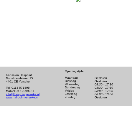
Openingstijden
Kapsalon Hairpoint
Maandag
Gesloten
Noordzandstraat 15
Dinsdag
Gesloten
4401 CE Yerseke
Woensdag
08:30 - 17:30
Donderdag
Tel. 0113-571895
08:30 - 17:30
Vrijdag
Mobiel 06-12099381
08:00 - 17:30
Zaterdag
info@hairpointyerseke.nl
08:00 - 13:00
Zondag
www.hairpointyerseke.nl
Gesloten